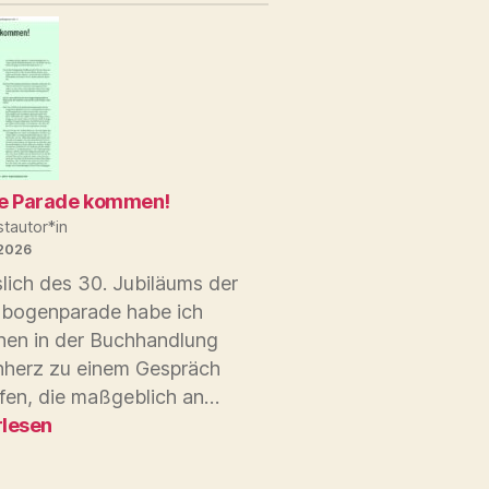
ie Parade kommen!
tautor*in
 2026
lich des 30. Jubiläums der
bogenparade habe ich
nen in der Buchhandlung
herz zu einem Gespräch
Auf
ffen, die maßgeblich an…
die
rlesen
Parade
kommen!