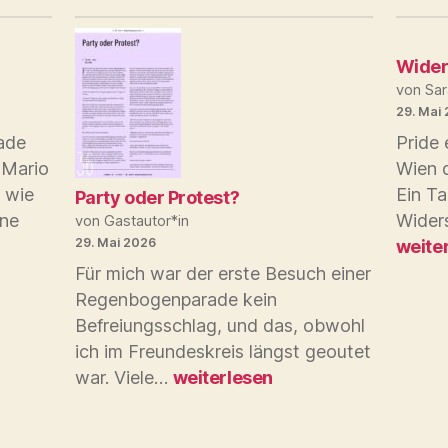
Wider
von Sar
29. Mai
ade
Pride 
 Mario
Wien d
, wie
Ein Ta
Party oder Protest?
ine
Widers
von Gastautor*in
29. Mai 2026
weite
Für mich war der erste Besuch einer
Regenbogenparade kein
Befreiungsschlag, und das, obwohl
ich im Freundeskreis längst geoutet
Party
war. Viele…
weiterlesen
oder
Protest?