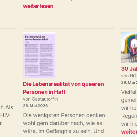
im
Jahre
statt
weiterlesen
Frü
Vielfalt
„Heilung“
30 Ja
von HO
29. Mai
Die Lebensrealität von queeren
Vielfa
Personen in Haft
von Gastautor*in
gemei
29. Mai 2026
ch Als
wir he
 HIV-
Die wenigsten Personen denken
Regen
r
wohl gern darüber nach, wie es
wir ni
30
wäre, im Gefängnis zu sein. Und
weite
Jahre