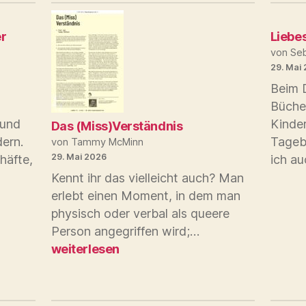
r
Liebe
von Seb
29. Mai
Beim 
Büche
 und
Kinder
Das (Miss)Verständnis
ern.
Tageb
von Tammy McMinn
29. Mai 2026
häfte,
ich a
Kennt ihr das vielleicht auch? Man
schichte
erlebt einen Moment, in dem man
physisch oder verbal als queere
Das
Person angegriffen wird;…
(Miss)Verständni
weiterlesen