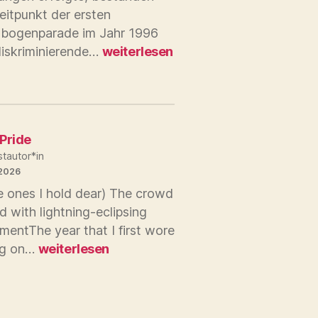
itpunkt der ersten
bogenparade im Jahr 1996
30
diskriminierende…
weiterlesen
Jahre
Rechtsentwicklung
 Pride
tautor*in
 2026
e ones I hold dear) The crowd
 with lightning-eclipsing
mentThe year that I first wore
Joy
ag on…
weiterlesen
&
Pride