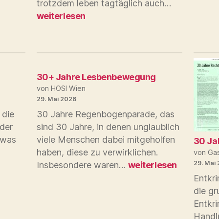
Die
trotzdem leben tagtäglich auch…
HAART
Lebensreal
weiterlesen
von
queeren
Personen
in
Haft
30+ Jahre Lesbenbewegung
von HOSI Wien
29. Mai 2026
 die
30 Jahre Regenbogenparade, das
eder
sind 30 Jahre, in denen unglaublich
twas
viele Menschen dabei mitgeholfen
30 Ja
haben, diese zu verwirklichen.
von Gas
30+
29. Mai
Insbesondere waren…
weiterlesen
Jahre
Entkri
Lesbenbewegung
die gr
Entkri
Handl