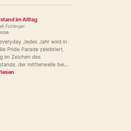
stand im Alltag
ah Fichtinger
 2026
everyday Jedes Jahr wird in
ie Pride Parade zelebriert.
g im Zeichen des
Widerstand
tands, der mittlerweile bei…
im
rlesen
Alltag