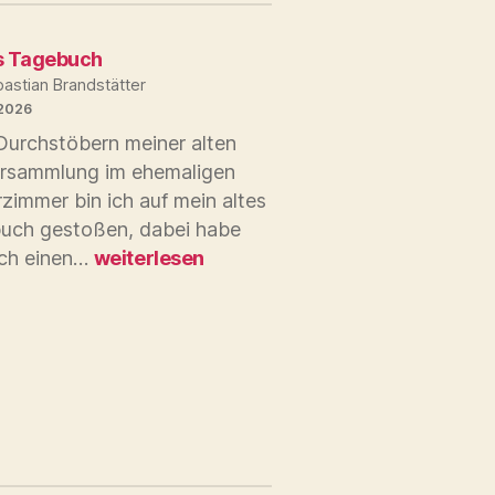
s Tagebuch
astian Brandstätter
 2026
Durchstöbern meiner alten
rsammlung im ehemaligen
zimmer bin ich auf mein altes
uch gestoßen, dabei habe
Liebes
uch einen…
weiterlesen
Tagebuch
s