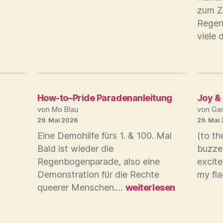
zum Ze
Regen
viele 
How-to–Pride Paradenanleitung
Joy &
von Mo Blau
von Gas
29. Mai 2026
29. Mai
Eine Demohilfe fürs 1. & 100. Mal
(to th
Bald ist wieder die
buzzed
Regenbogenparade, also eine
excite
Demonstration für die Rechte
my fl
How-
queerer Menschen.…
weiterlesen
to–
Pride
Paradenanleitung