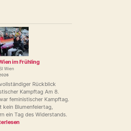
Wien im Frühling
SI Wien
 2026
vollständiger Rückblick
istischer Kampftag Am 8.
war feministischer Kampftag.
t kein Blumenfeiertag,
rn ein Tag des Widerstands.
I
terlesen
n