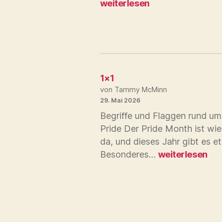
weiterlesen
1×1
von Tammy McMinn
29. Mai 2026
Begriffe und Flaggen rund um
Pride Der Pride Month ist wi
da, und dieses Jahr gibt es e
1×1
Besonderes…
weiterlesen