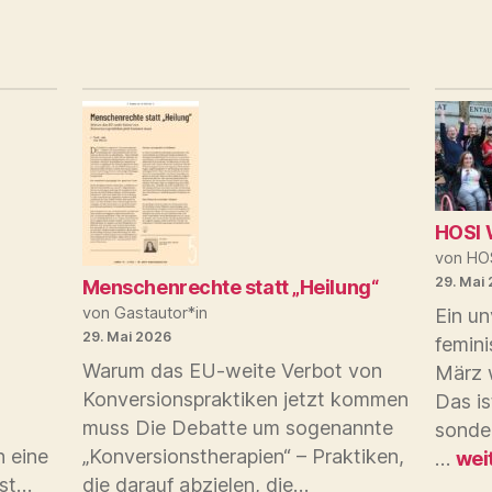
HOSI 
von HO
29. Mai
Menschenrechte statt „Heilung“
von Gastautor*in
Ein un
29. Mai 2026
femin
Warum das EU-weite Verbot von
März 
Konversionspraktiken jetzt kommen
Das is
muss Die Debatte um sogenannte
sonde
HOS
 eine
„Konversionstherapien“ – Praktiken,
…
wei
Wie
30
Menschenrechte
ist…
die darauf abzielen, die…