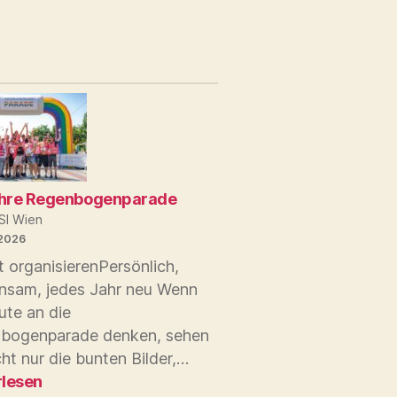
hling
hre Regenbogenparade
SI Wien
 2026
lt organisierenPersönlich,
nsam, jedes Jahr neu Wenn
ute an die
bogenparade denken, sehen
30
cht nur die bunten Bilder,…
Jahre
rlesen
Regenbogenparade