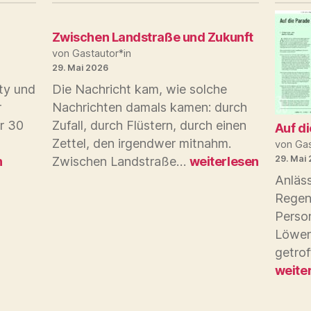
Zwischen Landstraße und Zukunft
von Gastautor*in
29. Mai 2026
ty und
Die Nachricht kam, wie solche
r
Nachrichten damals kamen: durch
r 30
Zufall, durch Flüstern, durch einen
Auf d
Zettel, den irgendwer mitnahm.
von Gas
Zwischen
29. Mai
n
Zwischen Landstraße…
weiterlesen
Landstraße
Anläss
und
Regen
Zukunft
Perso
Löwen
getro
weite