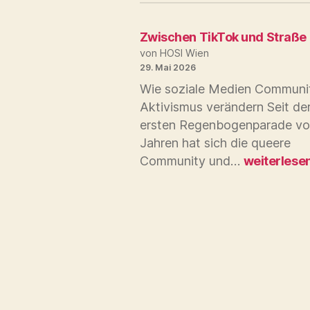
Zwischen TikTok und Straße
von HOSI Wien
29. Mai 2026
Wie soziale Medien Communi
Aktivismus verändern Seit de
ersten Regenbogenparade vo
Jahren hat sich die queere
Zwischen
Community und…
weiterlese
TikTok
und
Straße