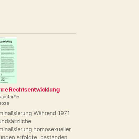
ität
hre Rechtsentwicklung
tautor*in
 2026
minalisierung Während 1971
undsätzliche
minalisierung homosexueller
ungen erfolgte, bestanden