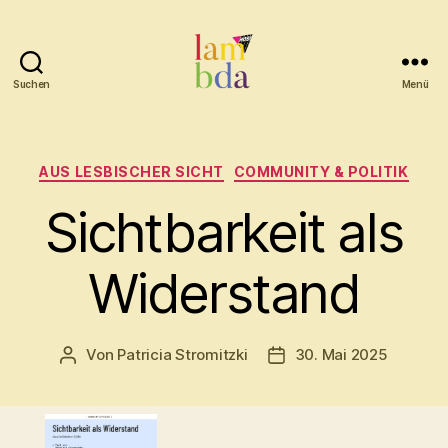
Suchen
Menü
Lambda
Kategorien
AUS LESBISCHER SICHT
COMMUNITY & POLITIK
Sichtbarkeit als
Widerstand
Von
Patricia Stromitzki
30. Mai 2025
Beitragsautor
Beitragsdatum