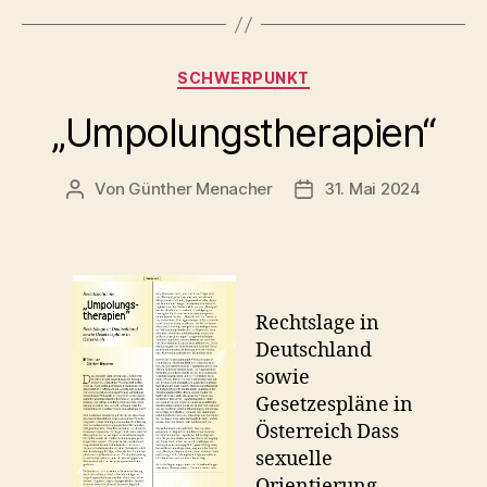
Kategorien
SCHWERPUNKT
„Umpolungstherapien“
Von
Günther Menacher
31. Mai 2024
Beitragsautor
Beitragsdatum
Rechtslage in
Deutschland
sowie
Gesetzespläne in
Österreich Dass
sexuelle
Orientierung