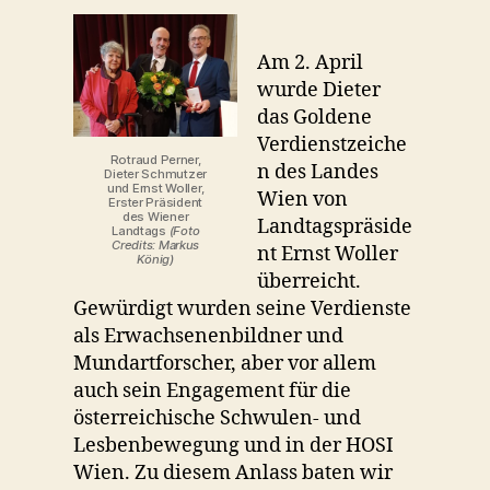
Am 2. April
wurde Dieter
das Goldene
Verdienstzeiche
Rotraud Perner,
n des Landes
Dieter Schmutzer
und Ernst Woller,
Wien von
Erster Präsident
des Wiener
Landtagspräside
Landtags
(Foto
Credits: Markus
nt Ernst Woller
König)
überreicht.
Gewürdigt wurden seine Verdienste
als Erwachsenenbildner und
Mundartforscher, aber vor allem
auch sein Engagement für die
österreichische Schwulen- und
Lesbenbewegung und in der HOSI
Wien. Zu diesem Anlass baten wir