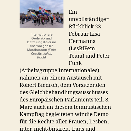
Ein
unvollständiger
Rückblick 23.
Februar Lisa
Internationale
Gedenk- und
Hermanns
Befreiungsfeier im
ehemaligen KZ
(LesBiFem-
Mauthausen
(Foto
Credits: Jakob
Team) und Peter
Koch)
Funk
(Arbeitsgruppe Internationales)
nahmen an einem Austausch mit
Robert Biedroń, dem Vorsitzenden
des Gleichbehandlungsausschusses
des Europäischen Parlaments teil. 8.
März auch an diesem feministischen
Kampftag begleiteten wir die Demo
für die Rechte aller Frauen, Lesben,
inter, nicht-binären, trans und