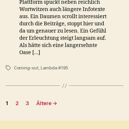
Plattform spuckt neben reichlich
Wortwitzen auch längere Infotexte
aus. Ein Daumen scrollt interessiert
durch die Beiträge, stoppt hier und
da um genauer zu lesen. Ein Gefühl
der Erleuchtung steigt langsam auf.
Als hätte sich eine langersehnte
Oase […]
Coming-out
,
Lambda #195
Schlagwörter
Seitennummerierung
1
2
3
Ältere
→
der
Beiträge