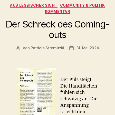
Kategorien
AUS LESBISCHER SICHT
COMMUNITY & POLITIK
KOMMENTAR
Der Schreck des Coming-
outs
Von
Patricia Stromitzki
31. Mai 2024
Beitragsautor
Beitragsdatum
Der Puls steigt.
Die Handflächen
fühlen sich
schwitzig an. Die
Anspannung
kriecht den