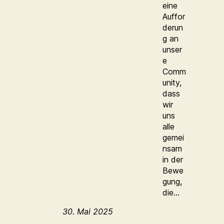
eine
Auffor
derun
g an
unser
e
Comm
unity,
dass
wir
uns
alle
gemei
nsam
in der
Bewe
gung,
die…
30. Mai 2025