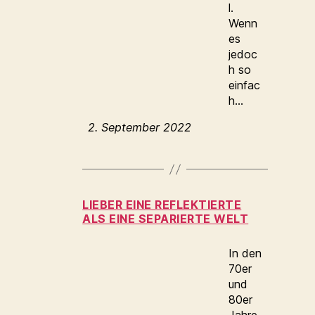
l.
Wenn
es
jedoc
h so
einfac
h…
2. September 2022
LIEBER EINE REFLEKTIERTE
ALS EINE SEPARIERTE WELT
In den
70er
und
80er