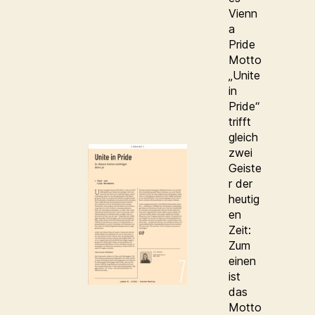
Vienn
a
Pride
Motto
„Unite
in
Pride“
trifft
gleich
zwei
Geiste
r der
heutig
en
Zeit:
Zum
einen
ist
das
Motto