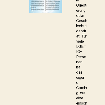
le
Orienti
erung
oder
Gesch
lechtsi
dentit
ät. Für
viele
LGBT
IQ-
Perso
nen
ist
das
eigen
e
Comin
g-out
eine
einsch