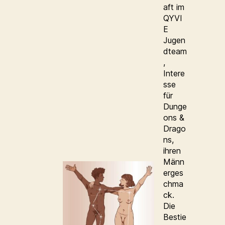
aft im
QYVI
E
Jugen
dteam
,
Intere
sse
für
Dunge
ons &
Drago
ns,
ihren
Männ
erges
chma
ck.
Die
Bestie