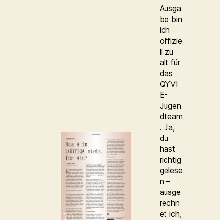
Ausga
be bin
ich
offizie
ll zu
alt für
das
QYVI
E-
Jugen
dteam
. Ja,
du
hast
richtig
gelese
n –
ausge
rechn
et ich,