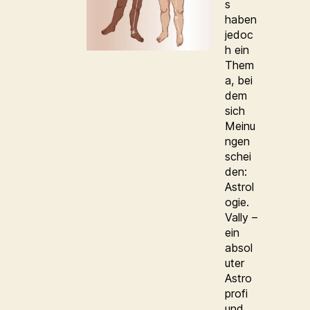
s
haben
jedoc
h ein
Them
a, bei
dem
sich
Meinu
ngen
schei
den:
Astrol
ogie.
Vally –
ein
absol
uter
Astro
profi
und