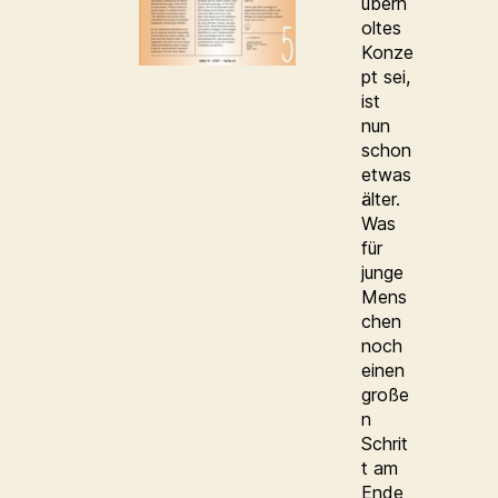
überh
oltes
Konze
pt sei,
ist
nun
schon
etwas
älter.
Was
für
junge
Mens
chen
noch
einen
große
n
Schrit
t am
Ende