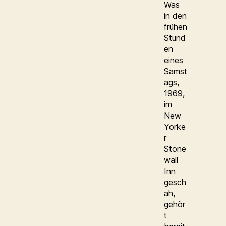
Was
in den
frühen
Stund
en
eines
Samst
ags,
1969,
im
New
Yorke
r
Stone
wall
Inn
gesch
ah,
gehör
t