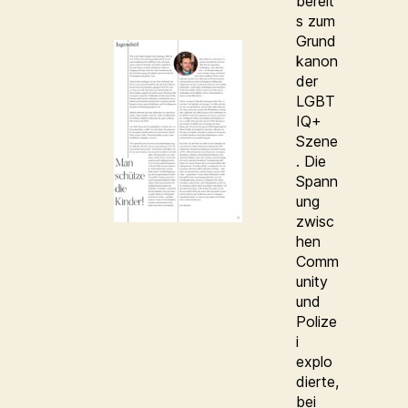
bereit
s zum
Grund
kanon
der
LGBT
IQ+
Szene
. Die
Spann
ung
zwisc
hen
Comm
unity
und
Polize
i
explo
dierte,
bei