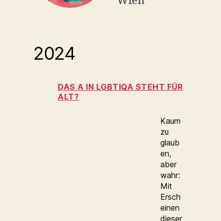
Wien
2024
DAS A IN LGBTIQA STEHT FÜR
ALT?
Kaum
zu
glaub
en,
aber
wahr:
Mit
Ersch
einen
dieser