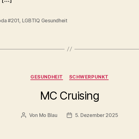
da #201
,
LGBTIQ Gesundheit
rter
Kategorien
GESUNDHEIT
SCHWERPUNKT
MC Cruising
Von
Mo Blau
5. Dezember 2025
Beitragsautor
Beitragsdatum