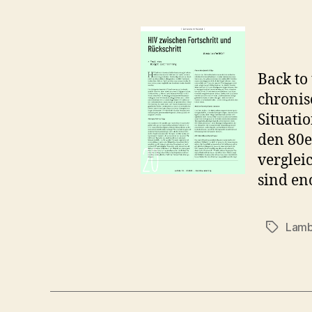
Back to
chronis
Situati
den 80e
verglei
sind en
Lamb
Schlagwö