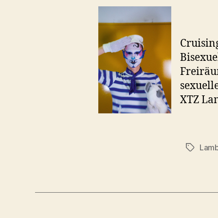
Cruising
Bisexue
Freiräu
sexuell
XTZ Lam
Lamb
Schlagwö