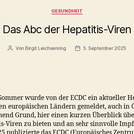
Kategorien
GESUNDHEIT
Das Abc der Hepatitis-Viren
Von
Birgit Leichsenring
5. September 2025
Beitragsautor
Beitragsdatum
Sommer wurde von der ECDC ein aktueller He
n europäischen Ländern gemeldet, auch in Ö
hend Grund, hier einen kurzen Überblick über
is-Viren zu bieten und an sehr sinnvolle Imp
25 publizierte das ECDC (Europäisches Zentr