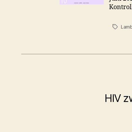
Kontrol
Lamb
Schlagwö
HIV z