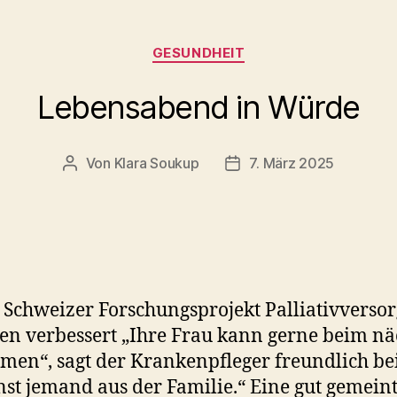
Kategorien
GESUNDHEIT
Lebensabend in Würde
Von
Klara Soukup
7. März 2025
Beitragsautor
Beitragsdatum
 Schweizer Forschungsprojekt Palliativvers
n verbessert „Ihre Frau kann gerne beim nä
en“, sagt der Krankenpfleger freundlich be
nst jemand aus der Familie.“ Eine gut gemein