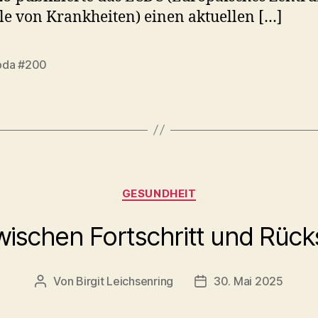
le von Krankheiten) einen aktuellen […]
da #200
rter
Kategorien
GESUNDHEIT
wischen Fortschritt und Rücks
Von
Birgit Leichsenring
30. Mai 2025
Beitragsautor
Beitragsdatum