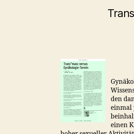
Trans
Gynäkol
Wissens
den dam
einmal 
beinhal
einen K
hoher sexueller Aktivität