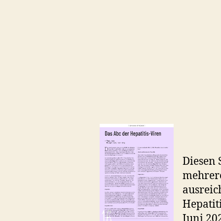
Diesen 
mehrere
ausreic
Hepatit
Juni 20