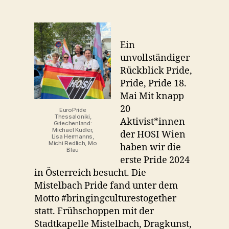
Ein
unvollständiger
Rückblick Pride,
Pride, Pride 18.
Mai Mit knapp
20
EuroPride
Thessaloniki,
Aktivist*innen
Griechenland:
Michael Kudler,
der HOSI Wien
Lisa Hermanns,
Michi Redlich, Mo
haben wir die
Blau
erste Pride 2024
in Österreich besucht. Die
Mistelbach Pride fand unter dem
Motto #bringingculturestogether
statt. Frühschoppen mit der
Stadtkapelle Mistelbach, Dragkunst,