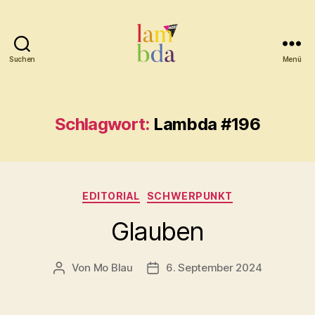
Suchen
Menü
Lambda
Schlagwort:
Lambda #196
Kategorien
EDITORIAL
SCHWERPUNKT
Glauben
Von
Mo Blau
6. September 2024
Beitragsautor
Beitragsdatum