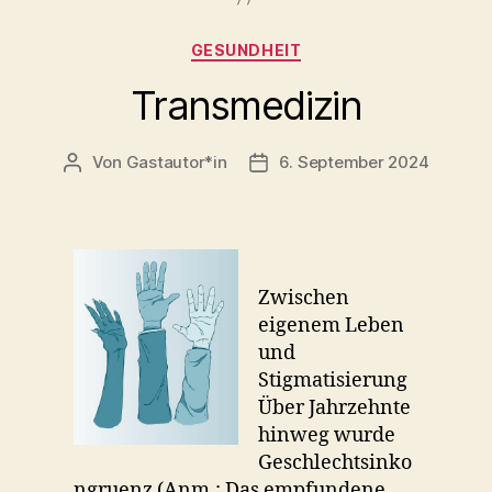
Kategorien
GESUNDHEIT
Transmedizin
Von
Gastautor*in
6. September 2024
Beitragsautor
Beitragsdatum
Zwischen
eigenem Leben
und
Stigmatisierung
Über Jahrzehnte
hinweg wurde
Geschlechtsinko
ngruenz (Anm.: Das empfundene