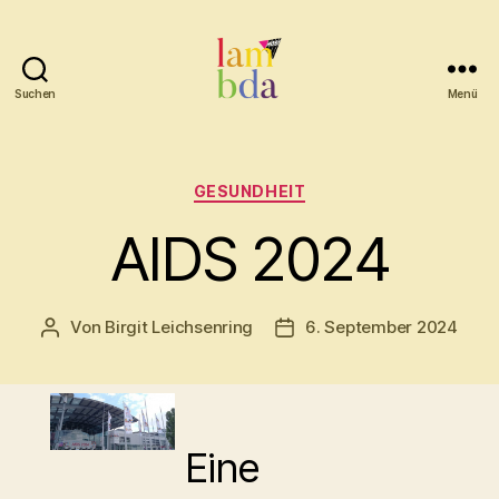
Suchen
Menü
Lambda
Kategorien
GESUNDHEIT
AIDS 2024
Von
Birgit Leichsenring
6. September 2024
Beitragsautor
Beitragsdatum
Eine