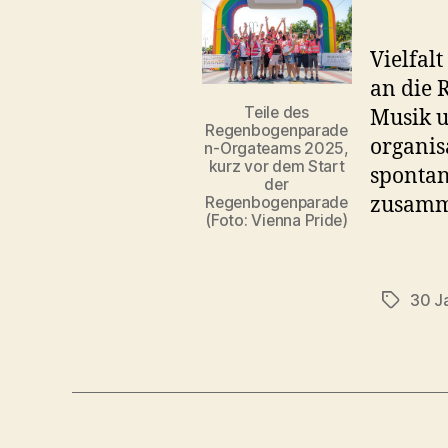
Vielfal
an die 
Teile des
Musik u
Regenbogenparade
organis
n-Orgateams 2025,
kurz vor dem Start
spontan
der
zusamme
Regenbogenparade
(Foto: Vienna Pride)
30 J
Schlagwö