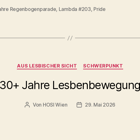
ahre Regenbogenparade
,
Lambda #203
,
Pride
rter
Kategorien
AUS LESBISCHER SICHT
SCHWERPUNKT
30+ Jahre Lesbenbewegun
Von
HOSI Wien
29. Mai 2026
Beitragsautor
Beitragsdatum