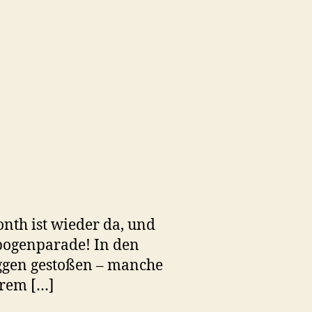
nth ist wieder da, und
nbogenparade! In den
aggen gestoßen – manche
hrem […]