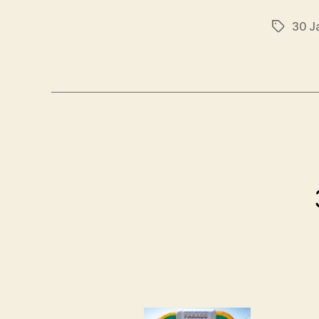
30 J
Schlagwö