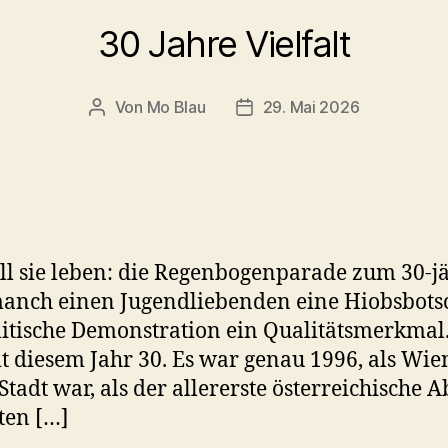
30 Jahre Vielfalt
Von
Mo Blau
29. Mai 2026
Beitragsautor
Beitragsdatum
ll sie leben: die Regenbogenparade zum 30-j
manch einen Jugendliebenden eine Hiobsbotsch
litische Demonstration ein Qualitätsmerkma
t diesem Jahr 30. Es war genau 1996, als Wie
Stadt war, als der allererste österreichische 
ten […]