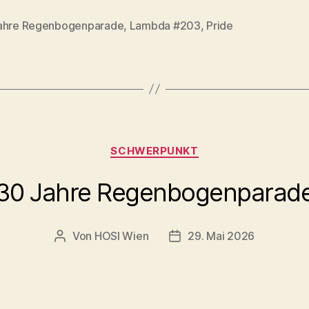
ahre Regenbogenparade
,
Lambda #203
,
Pride
rter
Kategorien
SCHWERPUNKT
30 Jahre Regenbogenparad
Von
HOSI Wien
29. Mai 2026
Beitragsautor
Beitragsdatum