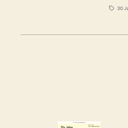
30 J
Schlagwö