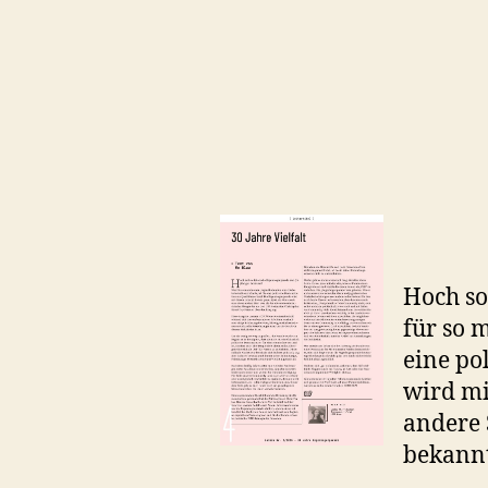
Hoch so
für so 
eine po
wird mi
andere 
bekann