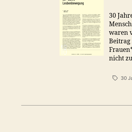
30 Jahr
Mensche
waren v
Beitrag
Frauen*
nicht zu
30 J
Schlagwö