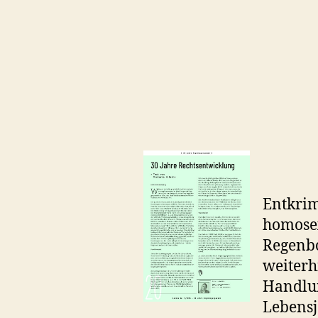
Entkrim
homosex
Regenbo
weiterhi
Handlun
Lebensj