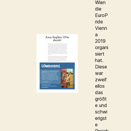
Wien
die
EuroP
ride
Vienn
a
2019
organi
siert
hat.
Diese
war
zweif
ellos
das
größt
e und
schwi
erigst
e