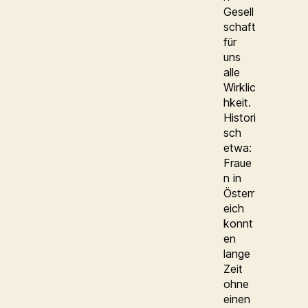
Gesell
schaft
für
uns
alle
Wirklic
hkeit.
Histori
sch
etwa:
Fraue
n in
Österr
eich
konnt
en
lange
Zeit
ohne
einen