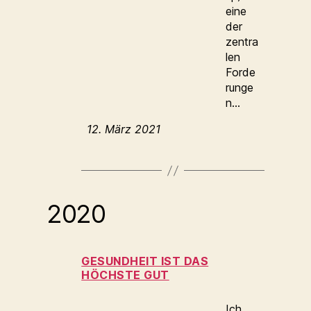
eine
der
zentra
len
Forde
runge
n…
12. März 2021
2020
GESUNDHEIT IST DAS
HÖCHSTE GUT
Ich