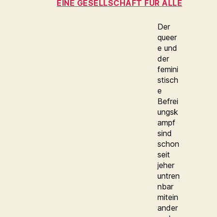
EINE GESELLSCHAFT FÜR ALLE
Der
queer
e und
der
femini
stisch
e
Befrei
ungsk
ampf
sind
schon
seit
jeher
untren
nbar
mitein
ander