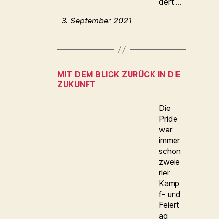
dert,…
3. September 2021
MIT DEM BLICK ZURÜCK IN DIE
ZUKUNFT
Die
Pride
war
immer
schon
zweie
rlei:
Kamp
f- und
Feiert
ag