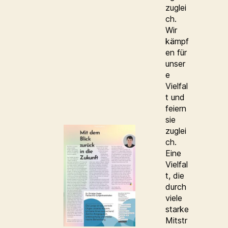
zuglei
ch.
Wir
kämpf
en für
unser
e
Vielfal
t und
feiern
sie
zuglei
ch.
Eine
Vielfal
t, die
durch
viele
starke
Mitstr