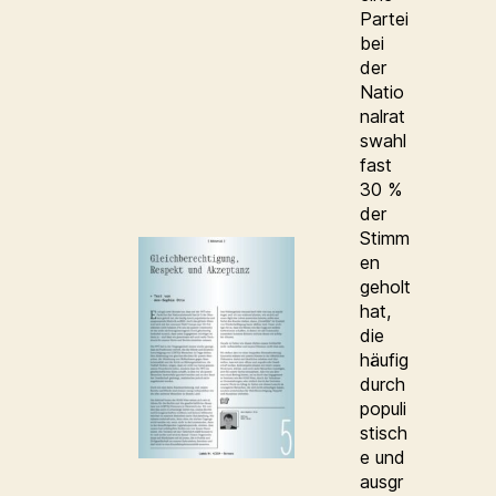
Partei
bei
der
Natio
nalrat
swahl
fast
30 %
der
Stimm
en
geholt
hat,
die
häufig
durch
populi
stisch
e und
ausgr