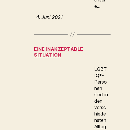
e…
4. Juni 2021
EINE INAKZEPTABLE
SITUATION
LGBT
IQ*-
Perso
nen
sind in
den
versc
hiede
nsten
Alltag