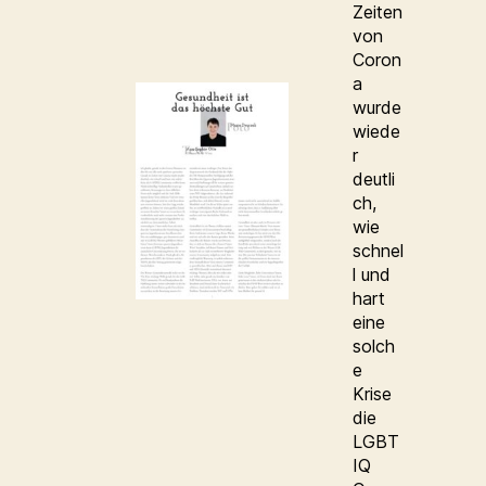
Zeiten
von
Coron
a
wurde
wiede
r
deutli
ch,
wie
schnel
l und
hart
eine
solch
e
Krise
die
LGBT
IQ