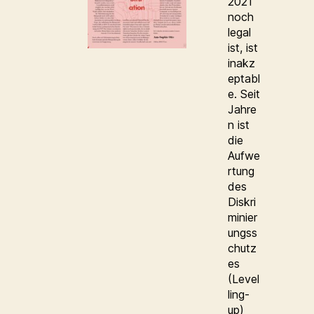
2021
noch
legal
ist, ist
inakz
eptabl
e. Seit
Jahre
n ist
die
Aufwe
rtung
des
Diskri
minier
ungss
chutz
es
(Level
ling-
up)