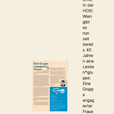
In der
HOSI
Wien
gibt
es
nun
seit
bereit
s 40
Jahre
n eine
Lesbe
n*gru
ppe:
Eine
Grupp
e
engag
ierter
Fraue