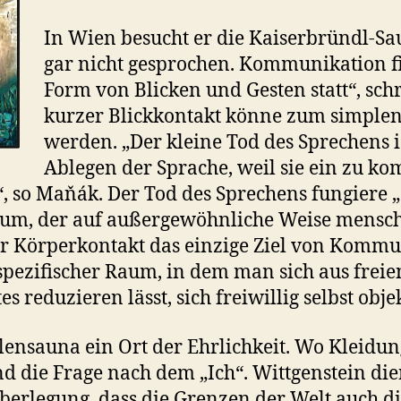
In Wien besucht er die Kaiserbründl-Sa
gar nicht gesprochen. Kommunikation f
Form von Blicken und Gesten statt“, schr
kurzer Blickkontakt könne zum simple
werden. „Der kleine Tod des Sprechens is
Ablegen der Sprache, weil sie ein zu ko
, so Maňák. Der Tod des Sprechens fungiere „
um, der auf außergewöhnliche Weise menschl
r Körperkontakt das einzige Ziel von Kommuni
pezifischer Raum, in dem man sich aus freien
s reduzieren lässt, sich freiwillig selbst objek
ensauna ein Ort der Ehrlichkeit. Wo Kleidun
d die Frage nach dem „Ich“. Wittgenstein die
berlegung, dass die Grenzen der Welt auch d