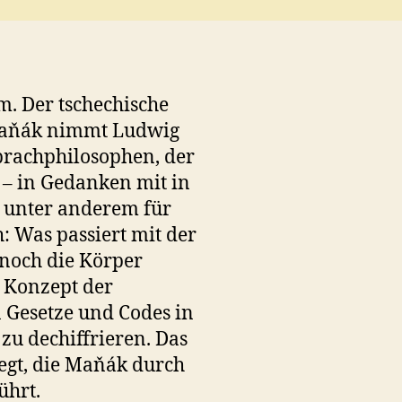
m. Der tschechische
 Maňák nimmt Ludwig
prachphilosophen, der
t – in Gedanken mit in
 unter anderem für
: Was passiert mit der
 noch die Körper
 Konzept der
 Gesetze und Codes in
u dechiffrieren. Das
legt, die Maňák durch
ührt.