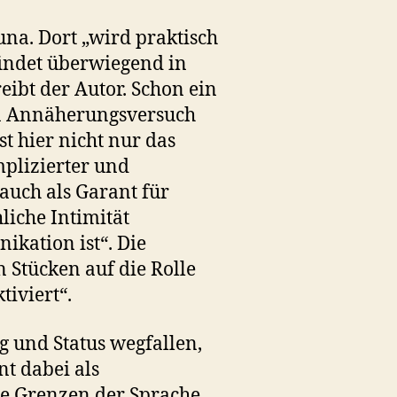
una. Dort „wird praktisch
indet überwiegend in
eibt der Autor. Schon ein
n Annäherungsversuch
t hier nicht nur das
mplizierter und
auch als Garant für
iche Intimität
kation ist“. Die
 Stücken auf die Rolle
tiviert“.
g und Status wegfallen,
nt dabei als
ie Grenzen der Sprache