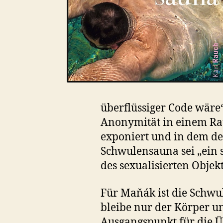
überflüssiger Code wäre“
Anonymität in einem Ra
exponiert und in dem de
Schwulensauna sei „ein s
des sexualisierten Objekte
Für Maňák ist die Schwul
bleibe nur der Körper un
Ausgangspunkt für die Ü