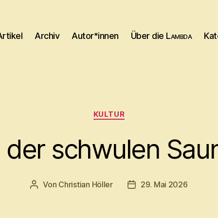
Artikel
Archiv
Autor*innen
Über die
Lambda
Kat
Kategorien
KULTUR
n der schwulen Sau
Von
Christian Höller
29. Mai 2026
Beitragsautor
Beitragsdatum