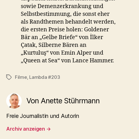
sowie Demenzerkrankung und
Selbstbestimmung, die sonst eher
als Randthemen behandelt werden,
die ersten Preise holen: Goldener
Bär an „Gelbe Briefe“ von İlker
Çatak, Silberne Bären an
„Kurtuluş“ von Emin Alper und
„Queen at Sea“ von Lance Hammer.
Filme
,
Lambda #203
Schlagwörter
Von Anette Stührmann
Freie Journalistin und Autorin
Archiv anzeigen
→