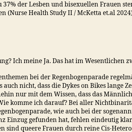
u 37% der Lesben und bisexuellen Frauen ste
en (Nurse Health Study II / McKetta et.al 2024)
ung? Ich meine Ja. Das hat im Wesentlichen 
nthemen bei der Regenbogenparade regelmä
es auch nicht, dass die Dykes on Bikes lange Z
nehin nur mit dem Wissen, dass das Männlic
ie komme ich darauf? Bei aller Nichtbinarität
egenbogenparade, wie auch bei der sogenann
 Einzug gefunden hat, fehlen eindeutig klar
n sind queere Frauen durch reine Cis-Heter