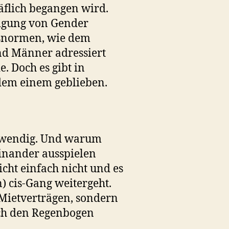
räflich begangen wird.
igung von Gender
tsnormen, wie dem
nd Männer adressiert
. Doch es gibt in
i dem einem geblieben.
otwendig. Und warum
einander ausspielen
cht einfach nicht und es
) cis-Gang weitergeht.
 Mietverträgen, sondern
ich den Regenbogen