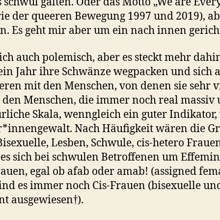
ls schwul galten. Oder das Motto „We are Eve
rie der queeren Bewegung 1997 und 2019), ab
 Es geht mir aber um ein nach innen gericht
ich auch polemisch, aber es steckt mehr dahin
 ein Jahr ihre Schwänze wegpacken und sich 
sieren mit den Menschen, von denen sie sehr v
 den Menschen, die immer noch real massiv 
rliche Skala, wenngleich ein guter Indikator, 
r*innengewalt. Nach Häufigkeit wären die Gr
isexuelle, Lesben, Schwule, cis-hetero Frauen
 es sich bei schwulen Betroffenen um Effemini
rauen, egal ob afab oder amab! (assigned fema
 sind es immer noch Cis-Frauen (bisexuelle u
nt ausgewiesen†).