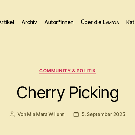
Artikel
Archiv
Autor*innen
Über die
Lambda
Kat
Kategorien
COMMUNITY & POLITIK
Cherry Picking
Von
Mia Mara Willuhn
5. September 2025
Beitragsautor
Beitragsdatum