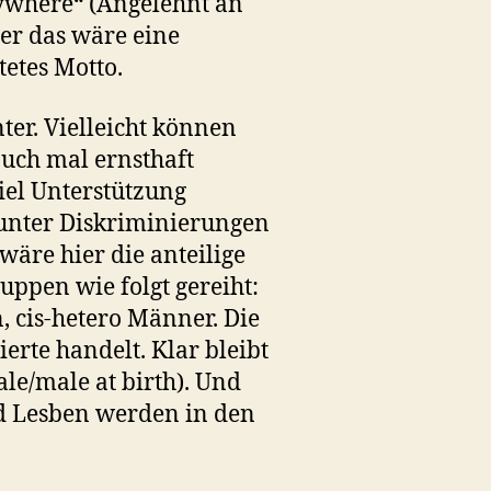
rywhere“ (Angelehnt an
er das wäre eine
etes Motto.
ter. Vielleicht können
auch mal ernsthaft
iel Unterstützung
unter Diskriminierungen
wäre hier die anteilige
uppen wie folgt gereiht:
, cis-hetero Männer. Die
erte handelt. Klar bleibt
le/male at birth). Und
nd Lesben werden in den