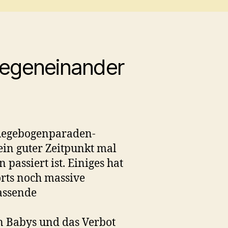
 gegeneinander
n Regebogenparaden-
 ein guter Zeitpunkt mal
passiert ist. Einiges hat
orts noch massive
assende
n
n Babys und das Verbot