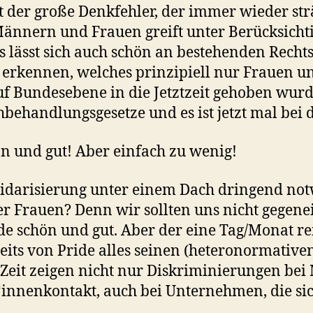
st der große Denkfehler, der immer wieder st
ännern und Frauen greift unter Berücksicht
s lässt sich auch schön an bestehenden Rech
erkennen, welches prinzipiell nur Frauen u
f Bundesebene in die Jetztzeit gehoben wurde
hbehand­lungs­gesetze und es ist jetzt mal be
ön und gut! Aber einfach zu wenig!
olidarisierung unter einem Dach dringend n
er Frauen? Denn wir sollten uns nicht gegen
e schön und gut. Aber der eine Tag/Monat rei
seits von Pride alles seinen (heteronormativen
 Zeit zeigen nicht nur Diskriminierungen bei
innenkontakt, auch bei Unternehmen, die s