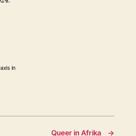
024.
axis in
Queer in Afrika
→