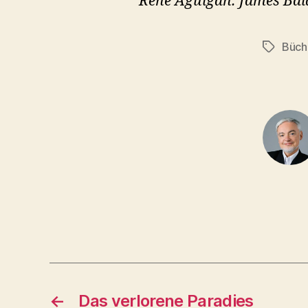
René Aguigah: James Bald
Büch
Schlagwö
←
Das verlorene Paradies