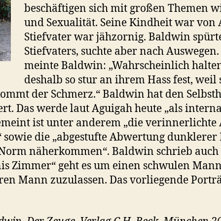
beschäftigen sich mit großen Themen wi
und Sexualität. Seine Kindheit war von 
Stiefvater war jähzornig. Baldwin spürt
Stiefvaters, suchte aber nach Auswegen
meinte Baldwin: „Wahrscheinlich halte
deshalb so stur an ihrem Hass fest, weil 
ommt der Schmerz.“ Baldwin hat den Selbsth
t. Das werde laut Aguigah heute „als interna
emeint ist unter anderem „die verinnerlicht
“ sowie die „abgestufte Abwertung dunklere
n Norm näherkommen“. Baldwin schrieb auch 
s Zimmer“ geht es um einen schwulen Mann, 
ren Mann zuzulassen. Das vorliegende Porträ