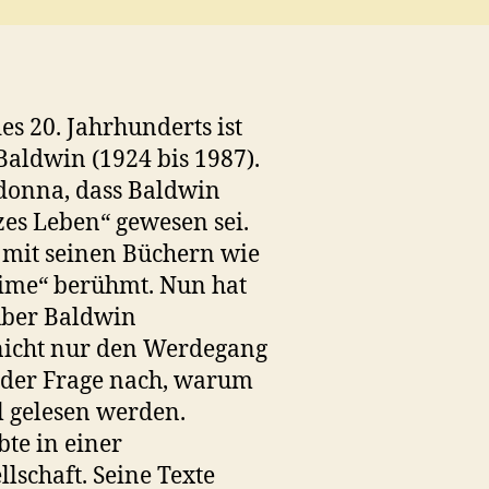
es 20. Jahrhunderts ist
Baldwin (1924 bis 1987).
adonna, dass Baldwin
zes Leben“ gewesen sei.
 mit seinen Büchern wie
Time“ berühmt. Nun hat
über Baldwin
 nicht nur den Werdegang
ch der Frage nach, warum
l gelesen werden.
te in einer
lschaft. Seine Texte