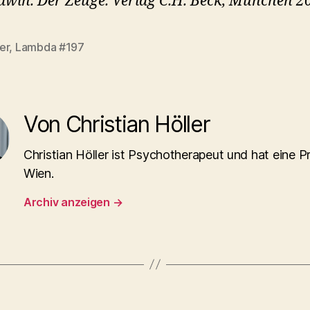
win. Der Zeuge. Verlag C.H. Beck, München 2
er
,
Lambda #197
rter
Von Christian Höller
Christian Höller ist Psychotherapeut und hat eine Pr
Wien.
Archiv anzeigen
→