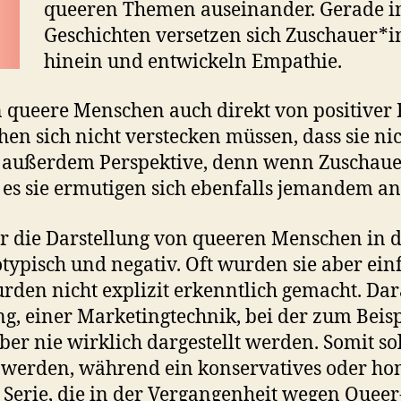
queeren Themen auseinander. Gerade in
Geschichten versetzen sich Zuschauer*i
hinein und entwickeln Empathie.
 queere Menschen auch direkt von positiver 
en sich nicht verstecken müssen, dass sie nich
ert außerdem Perspektive, denn wenn Zuschau
es sie ermutigen sich ebenfalls jemandem a
ar die Darstellung von queeren Menschen in
otypisch und negativ. Oft wurden sie aber ei
rden nicht explizit erkenntlich gemacht. Dar
ng, einer Marketingtechnik, bei der zum Beisp
er nie wirklich dargestellt werden. Somit s
kt werden, während ein konservatives oder 
e Serie, die in der Vergangenheit wegen Queer-