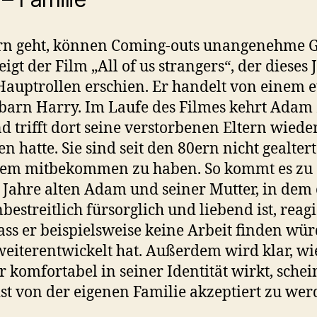
rn geht, können Coming-outs unangenehme Ge
eigt der Film „All of us strangers“, der dieses
Hauptrollen erschien. Er handelt von einem 
arn Harry. Im Laufe des Filmes kehrt Adam
trifft dort seine verstorbenen Eltern wieder,
n hatte. Sie sind seit den 80ern nicht gealte
itdem mitbekommen zu haben. So kommt es zu
ahre alten Adam und seiner Mutter, in dem er
bestreitlich fürsorglich und liebend ist, reagi
ass er beispielsweise keine Arbeit finden würd
 weiterentwickelt hat. Außerdem wird klar, w
er komfortabel in seiner Identität wirkt, sch
 ist von der eigenen Familie akzeptiert zu wer