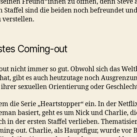
h seinen Freund*innen zu öffnen, denn Steve ak
en Staffel sind die beiden noch befreundet un
verstellen.
rstes Coming-out
out nicht immer so gut. Obwohl sich das Weltb
t hat, gibt es auch heutzutage noch Ausgrenz
hrer sexuellen Orientierung oder Geschlechts
m die Serie „Heartstopper“ ein. In der Netflix
eman basiert, geht es um Nick und Charlie, 
h in der ersten Staffel verlieben. Thematisie
ng-out. Charlie, als Hauptfigur, wurde vor 