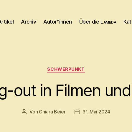
Artikel
Archiv
Autor*innen
Über die
Lambda
Kat
Kategorien
SCHWERPUNKT
-out in Filmen und
Von
Chiara Beier
31. Mai 2024
Beitragsautor
Beitragsdatum