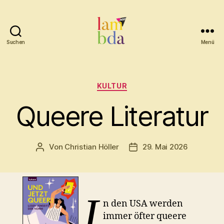
Suchen
Menü
Lambda
Kategorien
KULTUR
Queere Literatur
Von
Christian Höller
29. Mai 2026
Beitragsautor
Beitragsdatum
I
n den USA werden
immer öfter queere