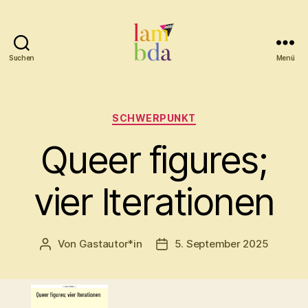
Suchen
Menü
Lambda
Kategorien
SCHWERPUNKT
Queer figures;
vier Iterationen
Von
Gastautor*in
5. September 2025
Beitragsautor
Beitragsdatum