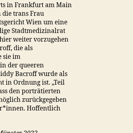
rts in Frankfurt am Main
 die trans Frau
tsgericht Wien um eine
ige Stadtmedizinalrat
e hier weiter vorzugehen
off, die als
 sie im
 in der queeren
Liddy Bacroff wurde als
 in Ordnung ist. „Teil
ss den porträtierten
 möglich zurückgegeben
r*innen. Hoffentlich