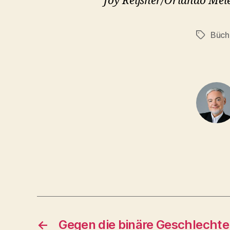
Joy Reißner/Orlando Meier
Büch
Schlagwö
←
Gegen die binäre Geschlecht