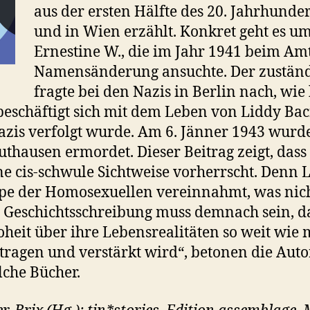
aus der ersten Hälfte des 20. Jahrhunde
und in Wien erzählt. Konkret geht es um
Ernestine W., die im Jahr 1941 beim Am
Namensänderung ansuchte. Der zuständ
fragte bei den Nazis in Berlin nach, wi
beschäftigt sich mit dem Leben von Liddy Bacr
azis verfolgt wurde. Am 6. Jänner 1943 wurde
thausen ermordet. Dieser Beitrag zeigt, dass
e cis-schwule Sichtweise vorherrscht. Denn 
pe der Homosexuellen vereinnahmt, was nicht
n Geschichtsschreibung muss demnach sein, da
heit über ihre Lebensrealitäten so weit wie
tragen und verstärkt wird“, betonen die Auto
lche Bücher.