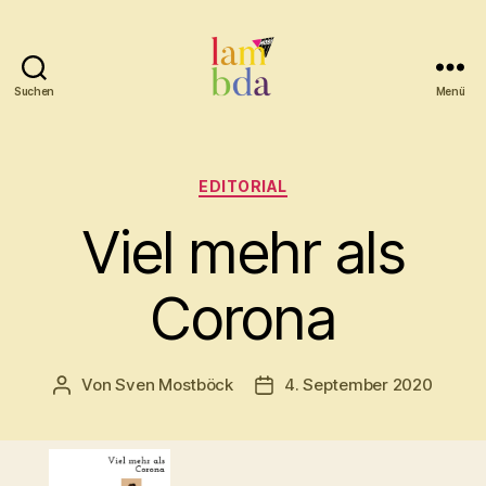
Suchen
Menü
Lambda
Kategorien
EDITORIAL
Viel mehr als
Corona
Von
Sven Mostböck
4. September 2020
Beitragsautor
Beitragsdatum