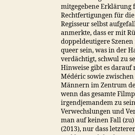
mitgegebene Erklärung f
Rechtfertigungen für di
Regisseur selbst aufgefa
anmerkte, dass er mit R
doppeldeutigere Szenen 
queer sein, was in der H
verdächtigt, schwul zu se
Hinweise gibt es darauf
Médéric sowie zwischen
Männern im Zentrum des
wenn das gesamte Filmpe
irgendjemandem zu sein 
Verwechslungen und Verd
man auf keinen Fall (zu)
(2013), nur dass letzter