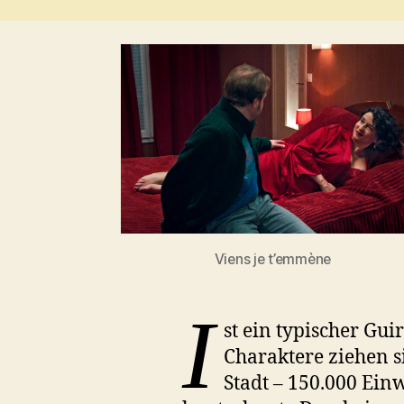
Viens je t’emmène
i
st ein typischer Gu
Charaktere ziehen si
Stadt – 150.000 Ein