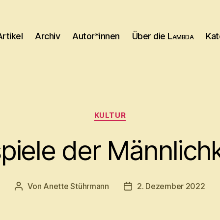
Artikel
Archiv
Autor*innen
Über die
Lambda
Kat
Kategorien
KULTUR
piele der Männlich
Von
Anette Stührmann
2. Dezember 2022
Beitragsautor
Beitragsdatum