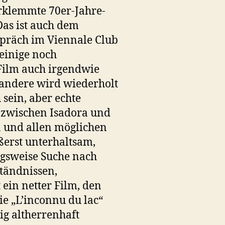
erklemmte 70er-Jahre-
as ist auch dem
espräch im Viennale Club
einige noch
 Film auch irgendwie
 andere wird wiederholt
 sein, aber echte
n zwischen Isadora und
 und allen möglichen
erst unterhaltsam,
ngsweise Suche nach
tändnissen,
ein netter Film, den
ie „L’inconnu du lac“
ig altherrenhaft