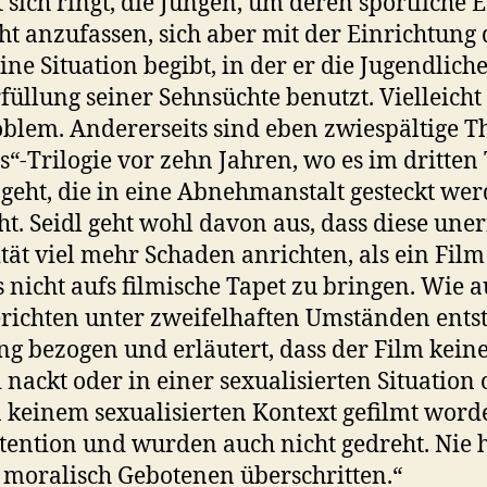
t sich ringt, die Jungen, um deren sportliche 
 anzufassen, sich aber mit der Einrichtung 
ine Situation begibt, in der er die Jugendlic
üllung seiner Sehnsüchte benutzt. Vielleicht 
oblem. Andererseits sind eben zwiespältige T
s“-Trilogie vor zehn Jahren, wo es im dritten
eht, die in eine Abnehmanstalt gesteckt werd
ht. Seidl geht wohl davon aus, dass diese un
ät viel mehr Schaden anrichten, als ein Film
s nicht aufs filmische Tapet zu bringen. Wie a
richten unter zweifelhaften Umständen entsta
ng bezogen und erläutert, dass der Film kei
 nackt oder in einer sexualisierten Situation
 keinem sexualisierten Kontext gefilmt worde
ention und wurden auch nicht gedreht. Nie 
 moralisch Gebotenen überschritten.“