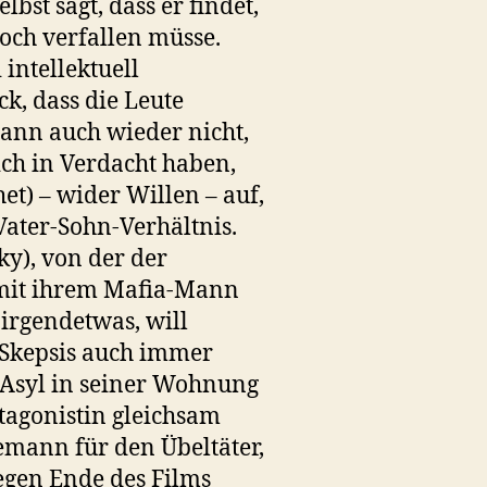
st sagt, dass er findet,
noch verfallen müsse.
intellektuell
k, dass die Leute
dann auch wieder nicht,
ich in Verdacht haben,
et) – wider Willen – auf,
 Vater-Sohn-Verhältnis.
ky), von der der
 mit ihrem Mafia-Mann
irgendetwas, will
 Skepsis auch immer
 Asyl in seiner Wohnung
otagonistin gleichsam
emann für den Übeltäter,
gegen Ende des Films