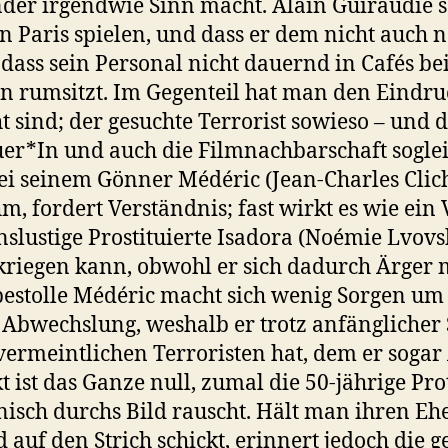
r irgendwie Sinn macht. Alain Guiraudie selb
n Paris spielen, und dass er dem nicht auch 
dass sein Personal nicht dauernd in Cafés bei 
 rumsitzt. Im Gegenteil hat man den Eindruc
 sind; der gesuchte Terrorist sowieso – und 
uer*In und auch die Filmnachbarschaft sogle
ei seinem Gönner Médéric (Jean-Charles Clich
m, fordert Verständnis; fast wirkt es wie ein
nslustige Prostituierte Isadora (Noémie Lvovs
 kriegen kann, obwohl er sich dadurch Ärger
bestolle Médéric macht sich wenig Sorgen um 
g Abwechslung, weshalb er trotz anfänglicher
vermeintlichen Terroristen hat, dem er sogar
kt ist das Ganze null, zumal die 50-jährige Pr
sch durchs Bild rauscht. Hält man ihren Eh
d auf den Strich schickt, erinnert jedoch die 