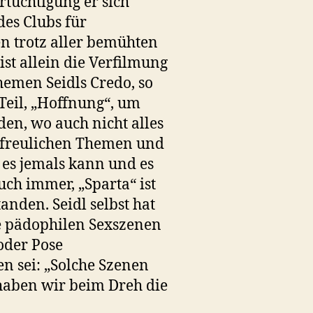
Ertüchtigung er sich
des Clubs für
hen trotz aller bemühten
ist allein die Verfilmung
hemen Seidls Credo, so
 Teil, „Hoffnung“, um
en, wo auch nicht alles
erfreulichen Themen und
 es jemals kann und es
uch immer, „Sparta“ ist
nden. Seidl selbst hat
ne pädophilen Sexszenen
 oder Pose
n sei: „Solche Szenen
haben wir beim Dreh die