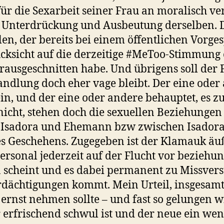
ür die Sexarbeit seiner Frau an moralisch v
e Unterdrückung und Ausbeutung derselben. D
llen, der bereits bei einem öffentlichen Vorg
ücksicht auf die derzeitige #MeToo-Stimmung 
rausgeschnitten habe. Und übrigens soll der
andlung doch eher vage bleibt. Der eine oder
in, und der eine oder andere behauptet, es zu
 nicht, stehen doch die sexuellen Beziehunge
 Isadora und Ehemann bzw zwischen Isadora
 Geschehens. Zugegeben ist der Klamauk äuß
rsonal jederzeit auf der Flucht vor beziehu
scheint und es dabei permanent zu Missvers
ächtigungen kommt. Mein Urteil, insgesamt 
 ernst nehmen sollte – und fast so gelungen w
er erfrischend schwul ist und der neue ein wen