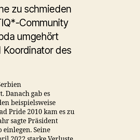
läne zu schmieden
BTIQ*-Community
ambda umgehört
 Koordinator des
Serbien
t. Danach gab es
en beispielsweise
rad Pride 2010 kam es zu
ahr sagte Präsident
 einlegen. Seine
ril 2022 starke Verluste