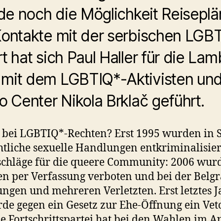
rade noch die Möglichkeit Reisep
 Kontakte mit der serbischen LG
rt hat sich Paul Haller für die L
 mit dem LGBTIQ*-Aktivisten und
o Center Nikola Brklač geführt.
n bei LGBTIQ*-Rechten? Erst 1995 wurden in 
htliche sexuelle Handlungen entkriminalisier
chläge für die queere Community: 2006 wurd
en per Verfassung verboten und bei der Belg
ngen und mehreren Verletzten. Erst letztes J
de gegen ein Gesetz zur Ehe-Öffnung ein Veto
he Fortschrittspartei hat bei den Wahlen im Ap