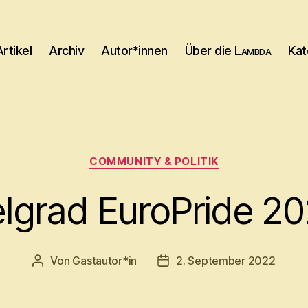
Artikel
Archiv
Autor*innen
Über die
Lambda
Kat
Kategorien
COMMUNITY & POLITIK
lgrad EuroPride 2
Von
Gastautor*in
2. September 2022
Beitragsautor
Beitragsdatum