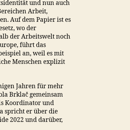
tsidentität und nun auch
ereichen Arbeit,
n. Auf dem Papier ist es
esetz, wo der
lb der Arbeitswelt noch
urope, führt das
eispiel an, weil es mit
che Menschen explizit
inigen Jahren für mehr
kola Brklač gemeinsam
ls Koordinator und
 spricht er über die
de 2022 und darüber,