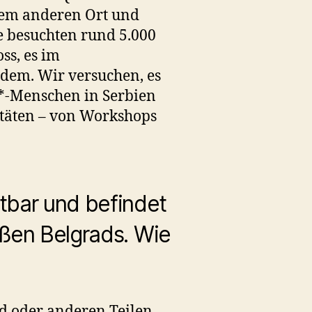
inem anderen Ort und
e besuchten rund 5.000
ss, es im
itdem. Wir versuchen, es
*-Menschen in Serbien
itäten – von Workshops
htbar und befindet
raßen Belgrads. Wie
ad oder anderen Teilen