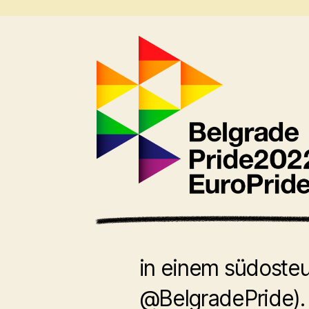
in einem südosteu
@BelgradePride).