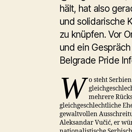
hält, hat also ge
und solidarische
zu knüpfen. Vor O
und ein Gespräch
Belgrade Pride Inf
W
o steht Serbie
gleichgeschlec
mehrere Rücks
gleichgeschlechtliche Eh
gewaltvollen Ausschreitu
Aleksandar Vučić, er wür
nationalistische Serbisc