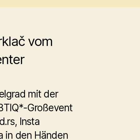
Brklač vom
enter
elgrad mit der
GBTIQ*-Großevent
.rs, Insta
a in den Händen