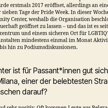
urde erstmals 2017 eröffnet, allerdings an e
sieben Tage der Pride Week. In dieser Woch
y Center, weshalb die Organisation beschlo
erhaft geöffnet zu lassen – und das ist es se
zentrum und einem sicheren Ort für LGBTIQ
nstalten mindestens einmal im Monat Aktiv
bis hin zu Podiumsdiskussionen.
ter ist für Passant*innen gut sic
 Milana, einer der belebtesten St
nschen darauf?
nd sehr positiv. Oft kommen Leute aus Belgr