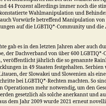
rund 44 Prozent allerdings immer noch die st
 konstatierte Wahlmanipulation und Behinde
auch Vorwürfe betreffend Manipulation von 
rkungen auf die LGBTIQ*-Community und die 
e gab es in den letzten Jahren aber auch du
pe, der Dachverband von über 600 LGBTIQ*-O
, veröffentlicht jährlich die so genannte Ra
cklungen in 49 Staaten festgehalten. Serbien
Litauen, der Slowakei und Slowenien als ein
schritte bei LGBTIQ*-Rechten machten. So sind
en Operationen mehr notwendig, um den Gesc
erden gesetzlich als solche anerkannt und au
aus dem Jahr 2009 wurde 2021 erneut novellie