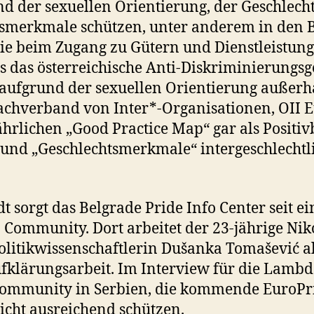
d der sexuellen Orientierung, der Geschlech
smerkmale schützen, unter anderem in den B
ie beim Zugang zu Gütern und Dienstleistunge
als das österreichische Anti-Diskriminierungsg
aufgrund der sexuellen Orientierung außerha
achverband von Inter*-Organisationen, OII E
ährlichen „Good Practice Map“ gar als Positivb
nd „Geschlechtsmerkmale“ intergeschlechtli
 sorgt das Belgrade Pride Info Center seit e
n Community. Dort arbeitet der 23-jährige Ni
Politikwissenschaftlerin Dušanka Tomašević a
klärungsarbeit. Im Interview für die Lambda
Community in Serbien, die kommende EuroPri
icht ausreichend schützen.