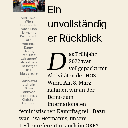
Ein
Vlnr: HOSI
unvollständig
Wien
Lesbenrefe
rentin Lisa
Hermanns,
er Rückblick
Kulturstadtr
ätin
Veronika
Kaup-
D
Hasler,
as Frühjahr
Pankratz’
Lebensgef
2022 war
ährtin Doris
Hauberger
vollgepackt mit
und
Margaretne
Aktivitäten der HOSI
r
Bezirksvor
Wien. Am 8. März
steherin
Silvia
nahmen wir an der
Janković.
(Foto: PID /
Demo zum
Christian
internationalen
Fürthner)
feministischen Kampftag teil. Dazu
war Lisa Hermanns, unsere
Lesbenreferentin, auch im ORF3