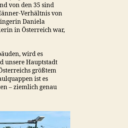
und von den 35 sind
-Männer-Verhältnis von
ringerin Daniela
lerin in Österreich war,
bäuden, wird es
rd unsere Hauptstadt
Österreichs größtem
ulquappen ist es
en – ziemlich genau