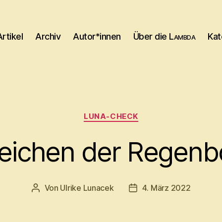
Artikel
Archiv
Autor*innen
Über die
Lambda
Kat
Kategorien
LUNA-CHECK
Zeichen der Regen
Von
Ulrike Lunacek
4. März 2022
Beitragsautor
Beitragsdatum