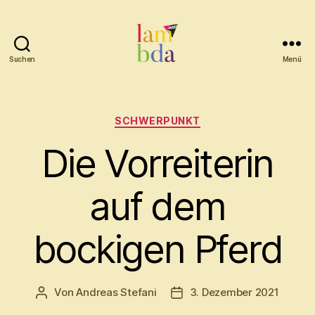
Suchen
Menü
Lambda
Kategorien
SCHWERPUNKT
Die Vorreiterin
auf dem
bockigen Pferd
Von
Andreas Stefani
3. Dezember 2021
Beitragsautor
Beitragsdatum