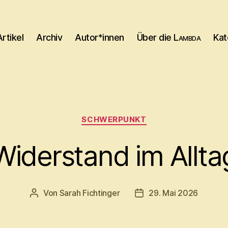
Artikel
Archiv
Autor*innen
Über die
Lambda
Kat
Kategorien
SCHWERPUNKT
Widerstand im Allta
Von
Sarah Fichtinger
29. Mai 2026
Beitragsautor
Beitragsdatum