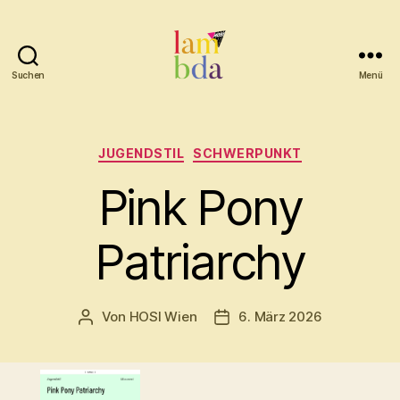
Suchen
Menü
Lambda
Kategorien
JUGENDSTIL
SCHWERPUNKT
Pink Pony
Patriarchy
Von
HOSI Wien
6. März 2026
Beitragsautor
Beitragsdatum