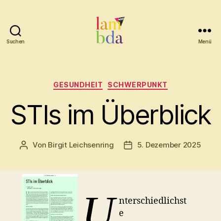
Suchen
Menü
Lambda
Kategorien
GESUNDHEIT
SCHWERPUNKT
STIs im Überblick
Von
Birgit Leichsenring
5. Dezember 2025
Beitragsautor
Beitragsdatum
U
nterschiedlichst
e