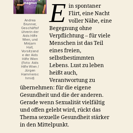
E
in spontaner
Flirt, eine Nacht
voller Nähe, eine
Andrea
Brunner,
Begegnung ohne
Geschäftsf
ührerin der
Verpflichtung – für viele
Aids Hilfe
Wien, und
Menschen ist das Teil
Mirijam
Hall,
eines freien,
Vorsitzend
e der Aids
selbstbestimmten
Hilfe Wien
(Foto: Aids
Lebens. Lust zu leben
Hilfe Wien /
Jürgen
heißt auch,
Hammersc
hmid)
Verantwortung zu
übernehmen: für die eigene
Gesundheit und die der anderen.
Gerade wenn Sexualität vielfältig
und offen gelebt wird, rückt das
Thema sexuelle Gesundheit stärker
in den Mittelpunkt.