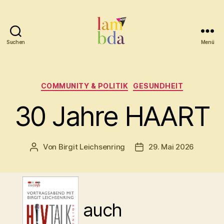
Suchen
Menü
Lambda
Kategorien
COMMUNITY & POLITIK
GESUNDHEIT
30 Jahre HAART
Von
Birgit Leichsenring
29. Mai 2026
Beitragsautor
Beitragsdatum
auch