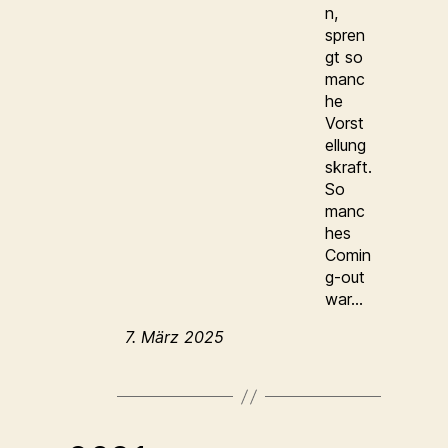
n,
spren
gt so
manc
he
Vorst
ellung
skraft.
So
manc
hes
Comin
g-out
war…
7. März 2025