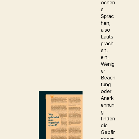
ochen
e
Sprac
hen,
also
Lauts
prach
en,
ein.
Wenig
er
Beach
tung
oder
Anerk
ennun
g
finden
die
Gebär