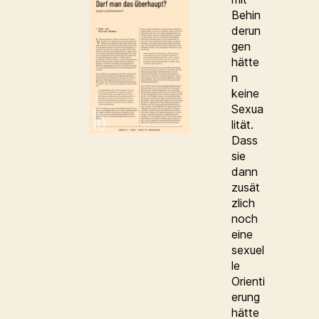
Behin
derun
gen
hätte
n
keine
Sexua
lität.
Dass
sie
dann
zusät
zlich
noch
eine
sexuel
le
Orienti
erung
hätte