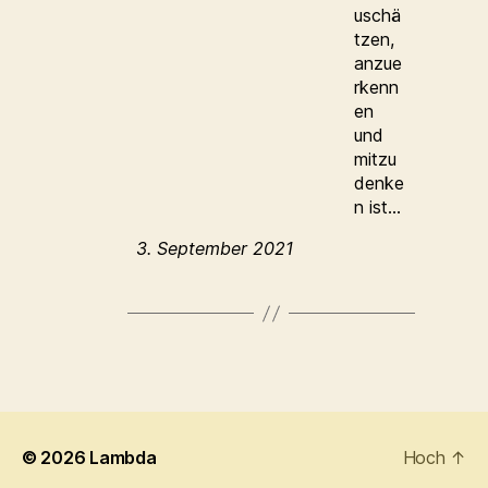
uschä
tzen,
anzue
rkenn
en
und
mitzu
denke
n ist…
3. September 2021
© 2026
Lambda
Hoch
↑