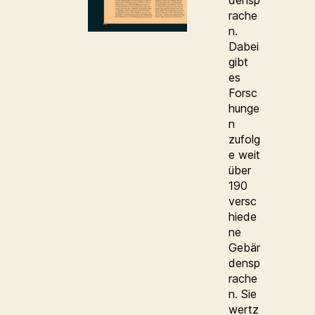
densp
rache
n.
Dabei
gibt
es
Forsc
hunge
n
zufolg
e weit
über
190
versc
hiede
ne
Gebär
densp
rache
n. Sie
wertz