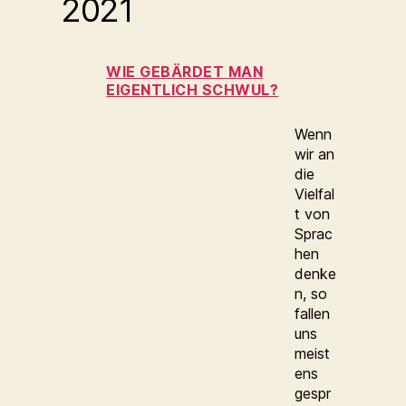
2021
WIE GEBÄRDET MAN
EIGENTLICH SCHWUL?
Wenn
wir an
die
Vielfal
t von
Sprac
hen
denke
n, so
fallen
uns
meist
ens
gespr