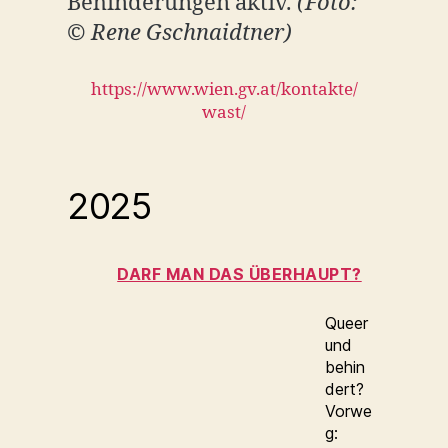
Behinderungen aktiv.
(Foto:
© Rene Gschnaidtner)
https://www.wien.gv.at/kontakte/
wast/
2025
DARF MAN DAS ÜBERHAUPT?
Queer
und
behin
dert?
Vorwe
g: