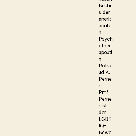
Buche
s der
anerk
annte
n
Psych
other
apeuti
n
Rotra
ud A.
Perne
r.
Prof.
Perne
r ist
der
LGBT
IQ-
Bewe