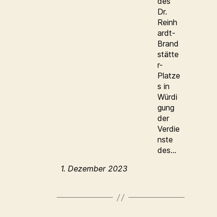
des
Dr.
Reinh
ardt-
Brand
stätte
r-
Platze
s in
Würdi
gung
der
Verdie
nste
des…
1. Dezember 2023