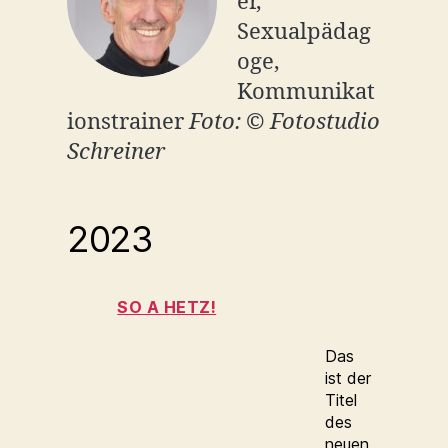
er,
Sexualpädag
oge,
Kommunikat
ionstrainer
Foto: © Fotostudio
Schreiner
2023
SO A HETZ!
Das
ist der
Titel
des
neuen