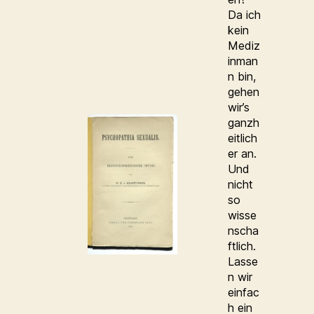
Da ich
kein
Mediz
inman
n bin,
gehen
wir’s
ganzh
eitlich
er an.
Und
nicht
so
wisse
nscha
ftlich.
Lasse
n wir
einfac
h ein